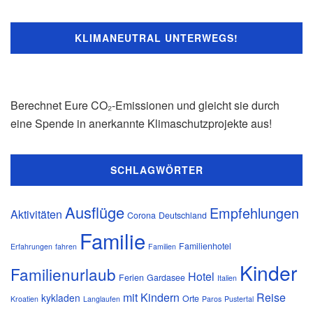
KLIMANEUTRAL UNTERWEGS!
Berechnet Eure CO₂-Emissionen und gleicht sie durch
eine Spende in anerkannte Klimaschutzprojekte aus!
SCHLAGWÖRTER
Ausflüge
Empfehlungen
Aktivitäten
Corona
Deutschland
Familie
Familienhotel
Erfahrungen
fahren
Familien
Kinder
Familienurlaub
Hotel
Ferien
Gardasee
Italien
mit Kindern
Reise
kykladen
Orte
Kroatien
Langlaufen
Paros
Pustertal