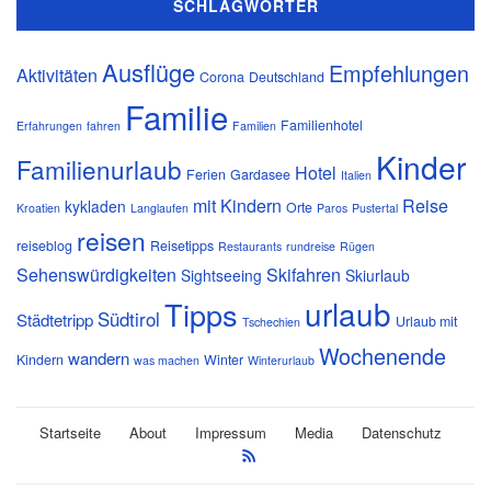
SCHLAGWÖRTER
Ausflüge
Empfehlungen
Aktivitäten
Corona
Deutschland
Familie
Familienhotel
Erfahrungen
fahren
Familien
Kinder
Familienurlaub
Hotel
Ferien
Gardasee
Italien
mit Kindern
Reise
kykladen
Orte
Kroatien
Langlaufen
Paros
Pustertal
reisen
reiseblog
Reisetipps
Restaurants
rundreise
Rügen
Sehenswürdigkeiten
Skifahren
Sightseeing
Skiurlaub
urlaub
Tipps
Südtirol
Städtetripp
Urlaub mit
Tschechien
Wochenende
wandern
Kindern
Winter
was machen
Winterurlaub
Startseite
About
Impressum
Media
Datenschutz