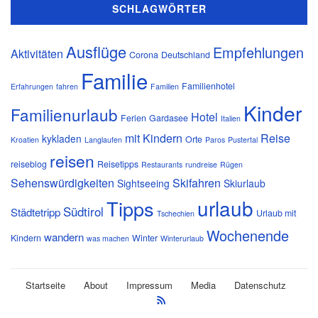
SCHLAGWÖRTER
Ausflüge
Empfehlungen
Aktivitäten
Corona
Deutschland
Familie
Familienhotel
Erfahrungen
fahren
Familien
Kinder
Familienurlaub
Hotel
Ferien
Gardasee
Italien
mit Kindern
Reise
kykladen
Orte
Kroatien
Langlaufen
Paros
Pustertal
reisen
reiseblog
Reisetipps
Restaurants
rundreise
Rügen
Sehenswürdigkeiten
Skifahren
Sightseeing
Skiurlaub
urlaub
Tipps
Südtirol
Städtetripp
Urlaub mit
Tschechien
Wochenende
wandern
Kindern
Winter
was machen
Winterurlaub
Startseite
About
Impressum
Media
Datenschutz