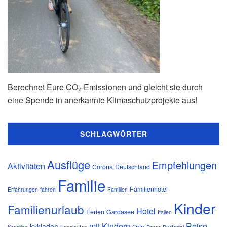
Berechnet Eure CO₂-Emissionen und gleicht sie durch
eine Spende in anerkannte Klimaschutzprojekte aus!
SCHLAGWÖRTER
Ausflüge
Empfehlungen
Aktivitäten
Corona
Deutschland
Familie
Familienhotel
Erfahrungen
fahren
Familien
Kinder
Familienurlaub
Hotel
Ferien
Gardasee
Italien
mit Kindern
Reise
kykladen