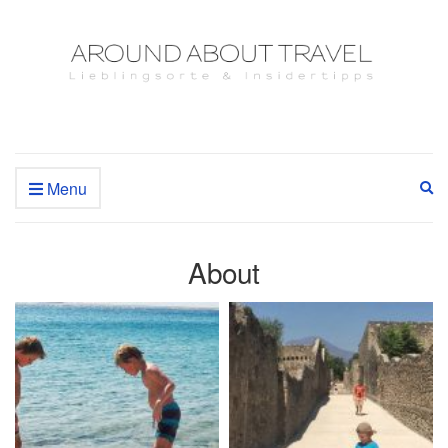
Menu
Ex
se
fo
About