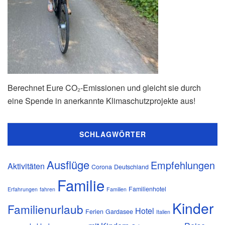
Berechnet Eure CO₂-Emissionen und gleicht sie durch
eine Spende in anerkannte Klimaschutzprojekte aus!
SCHLAGWÖRTER
Ausflüge
Empfehlungen
Aktivitäten
Corona
Deutschland
Familie
Familienhotel
Erfahrungen
fahren
Familien
Kinder
Familienurlaub
Hotel
Ferien
Gardasee
Italien