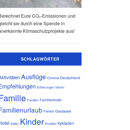
Berechnet Eure CO₂-Emissionen und
gleicht sie durch eine Spende in
anerkannte Klimaschutzprojekte aus!
SCHLAGWÖRTER
Ausflüge
Aktivitäten
Corona
Deutschland
Empfehlungen
Erfahrungen
fahren
Familie
Familienhotel
Familien
Familienurlaub
Ferien
Gardasee
Kinder
Hotel
kykladen
Italien
Kroatien