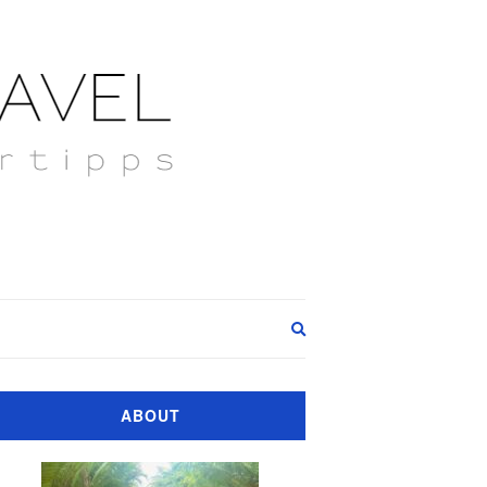
Expand
search
form
ABOUT