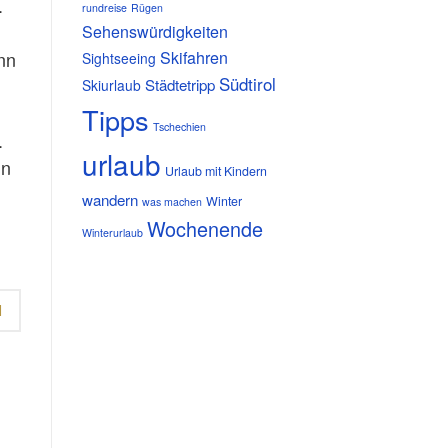
.
rundreise
Rügen
Sehenswürdigkeiten
nn
Skifahren
Sightseeing
Südtirol
Städtetripp
Skiurlaub
Tipps
Tschechien
.
urlaub
in
Urlaub mit Kindern
wandern
Winter
was machen
Wochenende
Winterurlaub
N