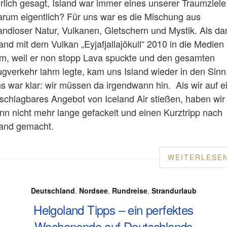
rlich gesagt, Island war immer eines unserer Traumziele
rum eigentlich? Für uns war es die Mischung aus
andioser Natur, Vulkanen, Gletschern und Mystik. Als da
land mit dem Vulkan „Eyjafjallajökull“ 2010 in die Medien
m, weil er non stopp Lava spuckte und den gesamten
ugverkehr lahm legte, kam uns Island wieder in den Sinn
s war klar: wir müssen da irgendwann hin. Als wir auf e
schlagbares Angebot von Iceland Air stießen, haben wir
nn nicht mehr lange gefackelt und einen Kurztripp nach
land gemacht.
WEITERLESE
Deutschland
,
Nordsee
,
Rundreise
,
Strandurlaub
Helgoland Tipps – ein perfektes
Wochenende auf Deutschlands