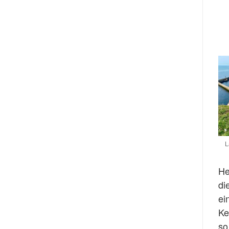
L
He
di
ei
Ke
so