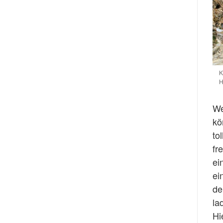
K
H
We
kö
to
fr
ei
ei
de
la
Hi