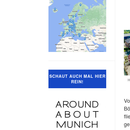
SCHAUT AUCH MAL HIER
H
REIN!
Vo
Bö
fl
ge