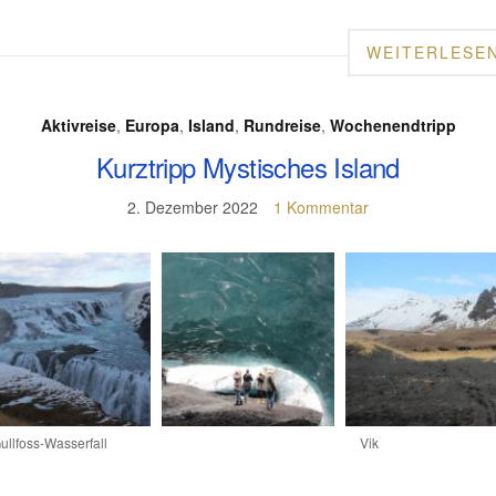
WEITERLESE
Aktivreise
,
Europa
,
Island
,
Rundreise
,
Wochenendtripp
Kurztripp Mystisches Island
2. Dezember 2022
1 Kommentar
ullfoss-Wasserfall
Vik