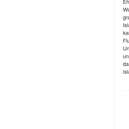
Eh
Wa
gr
Is
ka
Fl
Un
un
da
Is