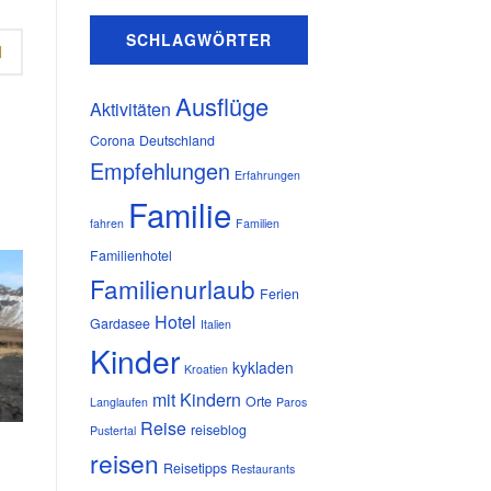
SCHLAGWÖRTER
N
Ausflüge
Aktivitäten
Corona
Deutschland
Empfehlungen
Erfahrungen
Familie
fahren
Familien
Familienhotel
Familienurlaub
Ferien
Hotel
Gardasee
Italien
Kinder
kykladen
Kroatien
mit Kindern
Orte
Langlaufen
Paros
Reise
reiseblog
Pustertal
reisen
Reisetipps
Restaurants