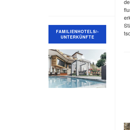
de
fl
er
St
FAMILIENHOTELS/-
ts
UNTERKÜNFTE