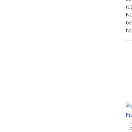
ro
No
be
ha
K
C