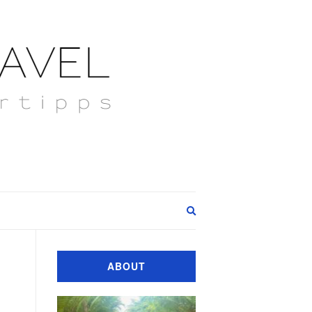
Expand
search
form
ABOUT