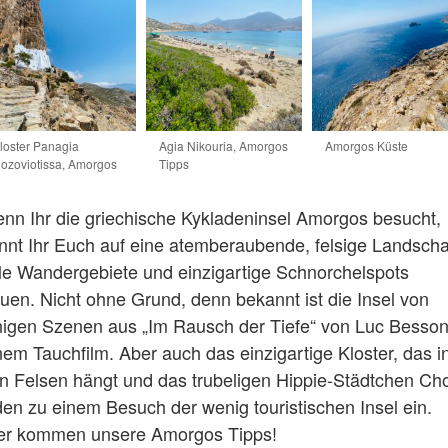
loster Panagia
Agia Nikouria, Amorgos
Amorgos Küste
ozoviotissa, Amorgos
Tipps
nn Ihr die griechische Kykladeninsel Amorgos besucht,
nnt Ihr Euch auf eine atemberaubende, felsige Landscha
lle Wandergebiete und einzigartige Schnorchelspots
euen. Nicht ohne Grund, denn bekannt ist die Insel von
nigen Szenen aus „Im Rausch der Tiefe“ von Luc Besson
nem Tauchfilm. Aber auch das einzigartige Kloster, das i
n Felsen hängt und das trubeligen Hippie-Städtchen Ch
den zu einem Besuch der wenig touristischen Insel ein.
er kommen unsere Amorgos Tipps!