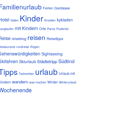
Familienurlaub
Ferien
Gardasee
Kinder
Hotel
kykladen
Italien
Kroatien
mit Kindern
Orte
Langlaufen
Paros
Pustertal
reisen
Reise
reiseblog
Reisetipps
Restaurants
rundreise
Rügen
Sehenswürdigkeiten
Sightseeing
Südtirol
Skifahren
Städtetripp
Skiurlaub
urlaub
Tipps
Urlaub mit
Tschechien
wandern
Kindern
Winter
was machen
Winterurlaub
Wochenende