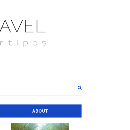
Expand
search
form
ABOUT