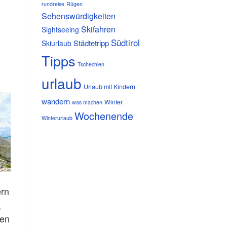
rundreise
Rügen
Sehenswürdigkeiten
Skifahren
Sightseeing
Südtirol
Städtetripp
Skiurlaub
Tipps
Tschechien
urlaub
Urlaub mit Kindern
wandern
Winter
was machen
Wochenende
Winterurlaub
ern
,
ren