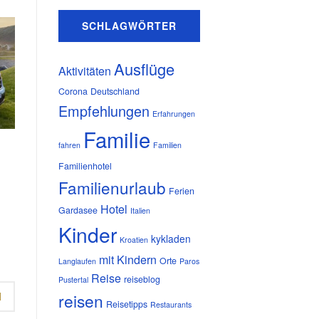
SCHLAGWÖRTER
Ausflüge
Aktivitäten
Corona
Deutschland
Empfehlungen
Erfahrungen
Familie
fahren
Familien
Familienhotel
Familienurlaub
Ferien
Hotel
Gardasee
Italien
Kinder
kykladen
Kroatien
mit Kindern
Orte
Langlaufen
Paros
Reise
reiseblog
Pustertal
N
reisen
Reisetipps
Restaurants