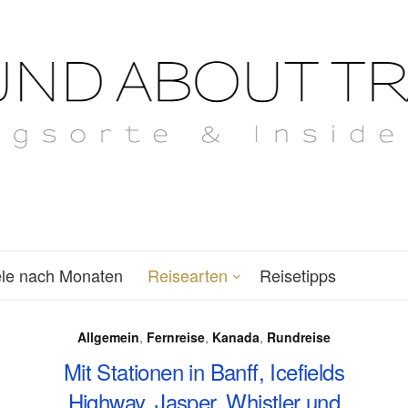
ele nach Monaten
Reisearten
Reisetipps
Allgemein
,
Fernreise
,
Kanada
,
Rundreise
Mit Stationen in Banff, Icefields
Highway, Jasper, Whistler und