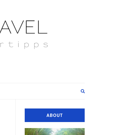
Expand
search
form
ABOUT