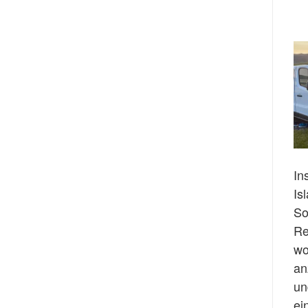
In
Is
So
Re
wo
an
un
ei