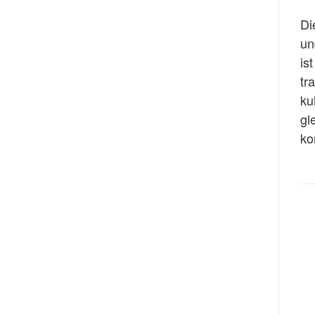
Di
un
is
tr
ku
gl
ko