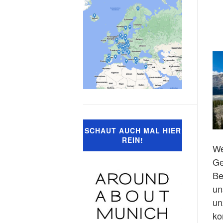
SCHAUT AUCH MAL HIER
REIN!
We
Ge
Be
un
un
ko