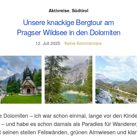
Aktivreise
,
Südtirol
Unsere knackige Bergtour am
Pragser Wildsee in den Dolomiten
12. Juli 2025
Keine Kommentare
e Dolomiten – ich war schon einmal, lange vor den Kind
 – und habe es schon damals als Paradies für Wanderer
t seinen steilen Felswänden, grünen Almwiesen und kla