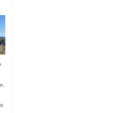
n
r,
ch