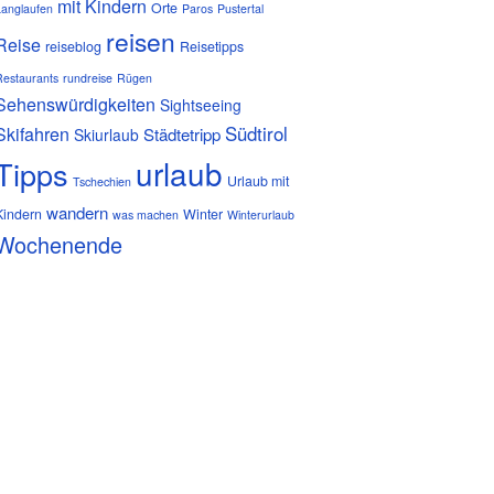
mit Kindern
Orte
Langlaufen
Paros
Pustertal
reisen
Reise
reiseblog
Reisetipps
Restaurants
rundreise
Rügen
Sehenswürdigkeiten
Sightseeing
Südtirol
Skifahren
Städtetripp
Skiurlaub
urlaub
Tipps
Urlaub mit
Tschechien
wandern
Kindern
Winter
was machen
Winterurlaub
Wochenende