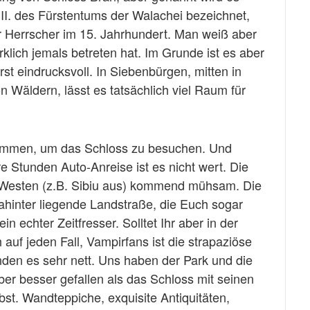
III. des Fürstentums der Walachei bezeichnet,
r Herrscher im 15. Jahrhundert. Man weiß aber
rklich jemals betreten hat. Im Grunde ist es aber
st eindrucksvoll. In Siebenbürgen, mitten in
Wäldern, lässt es tatsächlich viel Raum für
nommen, um das Schloss zu besuchen. Und
 Stunden Auto-Anreise ist es nicht wert. Die
n Westen (z.B. Sibiu aus) kommend mühsam. Die
dahinter liegende Landstraße, die Euch sogar
in echter Zeitfresser. Solltet Ihr aber in der
auf jeden Fall, Vampirfans ist die strapaziöse
anden es sehr nett. Uns haben der Park und die
er besser gefallen als das Schloss mit seinen
bst. Wandteppiche, exquisite Antiquitäten,