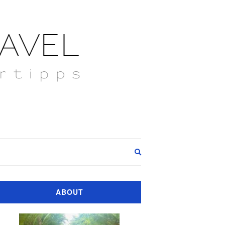
Expand
search
form
ABOUT