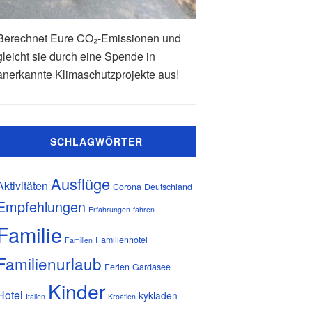
Berechnet Eure CO₂-Emissionen und
gleicht sie durch eine Spende in
anerkannte Klimaschutzprojekte aus!
SCHLAGWÖRTER
Ausflüge
Aktivitäten
Corona
Deutschland
Empfehlungen
Erfahrungen
fahren
Familie
Familienhotel
Familien
Familienurlaub
Ferien
Gardasee
Kinder
Hotel
kykladen
Italien
Kroatien