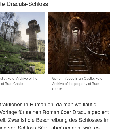
te Dracula-Schloss
tle, Foto: Archive of the
Geheimtreppe Bran Castle, Foto:
 of Bran Castle
Archive of the property of Bran
Castle
ttraktionen in Rumänien, da man weitläufig
Vorlage für seinen Roman über Dracula gedient
teil. Zwar ist die Beschreibung des Schlosses im
ng von Schloss Bran, aber genannt wird es