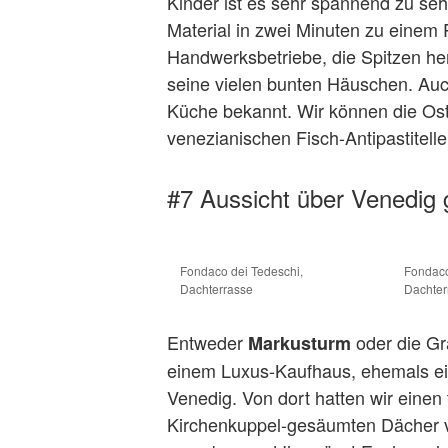
Kinder ist es sehr spannend zu sehe
Material in zwei Minuten zu einem 
Handwerksbetriebe, die Spitzen her
seine vielen bunten Häuschen. Auch
Küche bekannt. Wir können die Os
venezianischen Fisch-Antipastitell
#7 Aussicht über Venedig
Fondaco dei Tedeschi,
Fondaco
Dachterrasse
Dachter
Entweder
oder die Gra
Markusturm
einem Luxus-Kaufhaus, ehemals ei
Venedig. Von dort hatten wir einen
Kirchenkuppel-gesäumten Dächer v