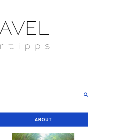
Expand
search
form
ABOUT