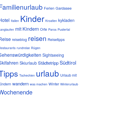
Familienurlaub
Ferien
Gardasee
Kinder
Hotel
kykladen
Italien
Kroatien
mit Kindern
Orte
Langlaufen
Paros
Pustertal
reisen
Reise
reiseblog
Reisetipps
Restaurants
rundreise
Rügen
Sehenswürdigkeiten
Sightseeing
Südtirol
Skifahren
Städtetripp
Skiurlaub
urlaub
Tipps
Urlaub mit
Tschechien
wandern
Kindern
Winter
was machen
Winterurlaub
Wochenende