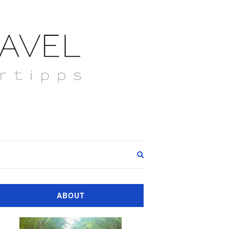
Expand
search
form
ABOUT