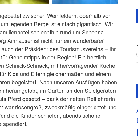
ngebettet zwischen Weinfeldern, oberhalb von
 umliegenden Berge ist einfach gigantisch. Wir
amilienhotel schlechthin rund um Schenna –
rg Ainhauser ist nicht nur ein wunderbarer
auch der Präsident des Tourismusvereins – Ihr
 für Geheimtipps in der Region! Ein herzlich
en Schnick-Schnack, mit hervorragender Küche,
für Kids und Eltern gleichermaßen und einem
aren begeistert. Nach unseren Ausflügen haben
en herumgetobt, im Garten an den Spielgeräten
fs Pferd gesetzt – dank der netten Reitlehrerin
nt war riesengroß, zweckmäßig eingerichtet und
rend die Kinder schliefen, abends schöne
e spendiert.