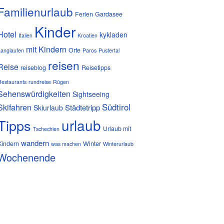
Familienurlaub
Ferien
Gardasee
Kinder
Hotel
kykladen
Italien
Kroatien
mit Kindern
Orte
Langlaufen
Paros
Pustertal
reisen
Reise
reiseblog
Reisetipps
Restaurants
rundreise
Rügen
Sehenswürdigkeiten
Sightseeing
Südtirol
Skifahren
Städtetripp
Skiurlaub
urlaub
Tipps
Urlaub mit
Tschechien
wandern
Kindern
Winter
was machen
Winterurlaub
Wochenende