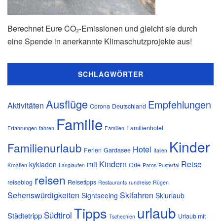
Berechnet Eure CO₂-Emissionen und gleicht sie durch
eine Spende in anerkannte Klimaschutzprojekte aus!
SCHLAGWÖRTER
Ausflüge
Empfehlungen
Aktivitäten
Corona
Deutschland
Familie
Familienhotel
Erfahrungen
fahren
Familien
Kinder
Familienurlaub
Hotel
Ferien
Gardasee
Italien
mit Kindern
Reise
kykladen
Orte
Kroatien
Langlaufen
Paros
Pustertal
reisen
reiseblog
Reisetipps
Restaurants
rundreise
Rügen
Sehenswürdigkeiten
Skifahren
Sightseeing
Skiurlaub
urlaub
Tipps
Südtirol
Städtetripp
Urlaub mit
Tschechien