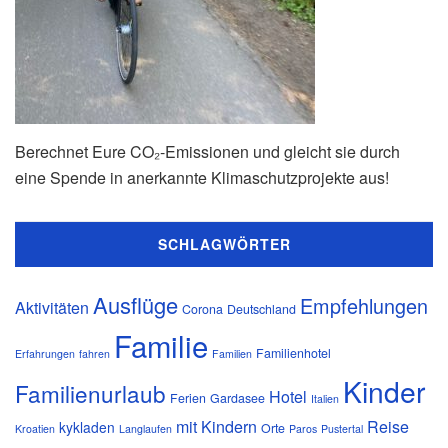
Berechnet Eure CO₂-Emissionen und gleicht sie durch
eine Spende in anerkannte Klimaschutzprojekte aus!
SCHLAGWÖRTER
Ausflüge
Empfehlungen
Aktivitäten
Corona
Deutschland
Familie
Familienhotel
Erfahrungen
fahren
Familien
Kinder
Familienurlaub
Hotel
Ferien
Gardasee
Italien
mit Kindern
Reise
kykladen
Orte
Kroatien
Langlaufen
Paros
Pustertal