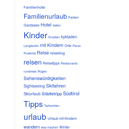
Familienhotel
Familienurlaub
Ferien
Hotel
Gardasee
Italien
Kinder
kykladen
Kroatien
mit Kindern
Orte
Langlaufen
Paros
Reise
reiseblog
Pustertal
reisen
Reisetipps
Restaurants
rundreise
Rügen
Sehenswürdigkeiten
Skifahren
Sightseeing
Südtirol
Städtetripp
Skiurlaub
Tipps
Tschechien
urlaub
Urlaub mit Kindern
wandern
Winter
was machen