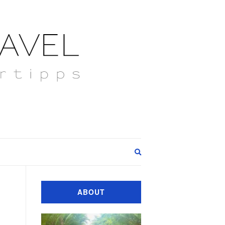
Expand
search
form
ABOUT