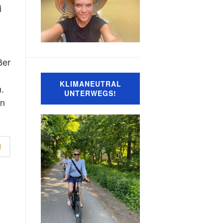
i
ßer
KLIMANEUTRAL
.
UNTERWEGS!
en
N