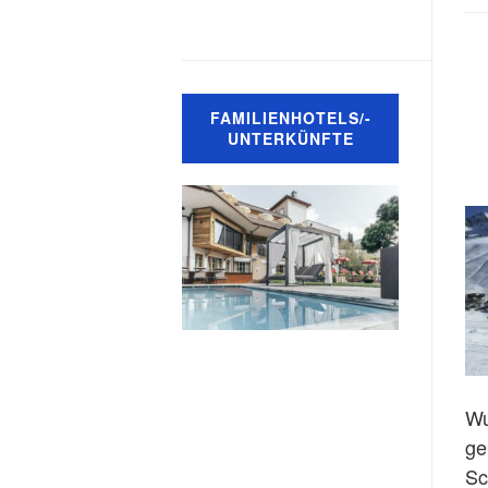
FAMILIENHOTELS/-
UNTERKÜNFTE
Wu
ge
Sc