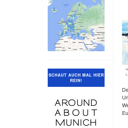
H
L
SCHAUT AUCH MAL HIER
REIN!
De
Ur
We
Eu