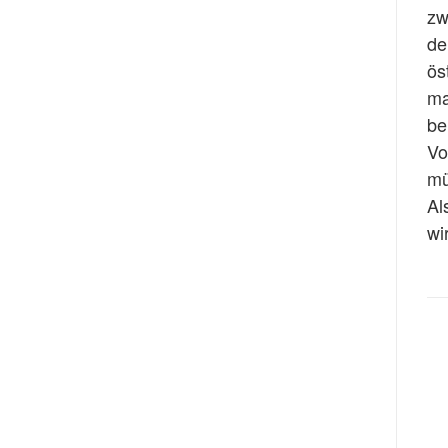
zw
de
ös
ma
be
Vo
mü
Al
wi