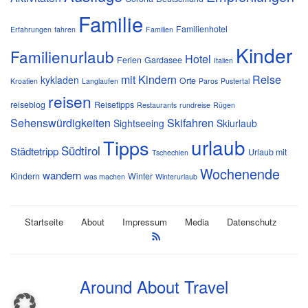
Familie
Familienhotel
Erfahrungen
fahren
Familien
Kinder
Familienurlaub
Hotel
Ferien
Gardasee
Italien
mit Kindern
Reise
kykladen
Orte
Kroatien
Langlaufen
Paros
Pustertal
reisen
reiseblog
Reisetipps
Restaurants
rundreise
Rügen
Sehenswürdigkeiten
Skifahren
Sightseeing
Skiurlaub
urlaub
Tipps
Südtirol
Städtetripp
Urlaub mit
Tschechien
Wochenende
wandern
Kindern
Winter
was machen
Winterurlaub
Startseite
About
Impressum
Media
Datenschutz
Around About Travel