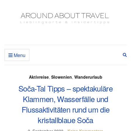
Menu
Ex
se
fo
Aktivreise
,
Slowenien
,
Wanderurlaub
Soča-Tal Tipps – spektakuläre
Klammen, Wasserfälle und
Flussaktivitäten rund um die
kristallblaue Soča
2. September 2023
Keine Kommentare