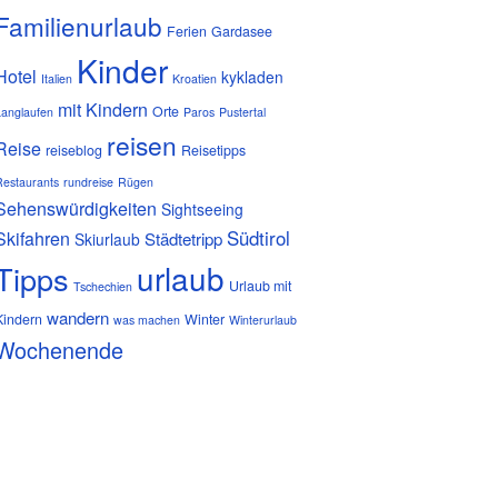
Familienurlaub
Ferien
Gardasee
Kinder
Hotel
kykladen
Italien
Kroatien
mit Kindern
Orte
Langlaufen
Paros
Pustertal
reisen
Reise
reiseblog
Reisetipps
Restaurants
rundreise
Rügen
Sehenswürdigkeiten
Sightseeing
Südtirol
Skifahren
Städtetripp
Skiurlaub
urlaub
Tipps
Urlaub mit
Tschechien
wandern
Kindern
Winter
was machen
Winterurlaub
Wochenende