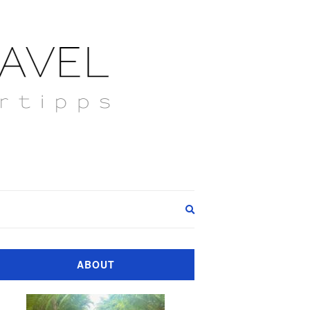
Expand
search
form
ABOUT