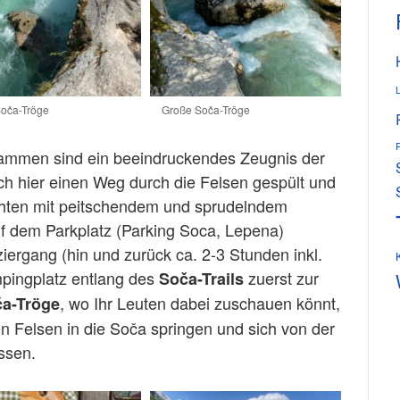
oča-Tröge
Große Soča-Tröge
lammen sind ein beeindruckendes Zeugnis der
ch hier einen Weg durch die Felsen gespült und
chten mit peitschendem und sprudelndem
f dem Parkplatz (Parking Soca, Lepena)
ziergang (hin und zurück ca. 2-3 Stunden inkl.
ingplatz entlang des
zuerst zur
Soča-Trails
, wo Ihr Leuten dabei zuschauen könnt,
ča-Tröge
n Felsen in die Soča springen und sich von der
ssen.