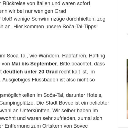
 Rückreise von Italien und waren sofort
enn wir bei nur wenigen Grad
bloß wenige Schwimmzüge durchhielten, zog
ch an. Hier kommen unsere Soča-Tal-Tipps!
n im Soča-Tal, wie Wandern, Radfahren, Rafting
e von
. Bitte beachtet, dass
Mai bis September
t
recht kalt ist, im
deutlich unter 20 Grad
. Ausgiebiges Flussbaden ist also nicht so
smöglichkeiten im Soča-Tal, darunter Hotels,
mpingplätze. Die Stadt Bovec ist ein beliebter
wahl an Unterkünften. Wir selber haben im
ewohnt und waren sehr zufrieden, zumal sich
iger Entfernung zum Ortskern von Bovec