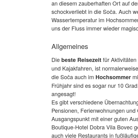
an diesem zauberhaften Ort auf der
schockverliebt in die Soča. Auch w
Wassertemperatur im Hochsommer 
uns der Fluss immer wieder magis
Allgemeines
Die
für Aktivitäte
beste Reisezeit
und Kajakfahren, ist normalerweis
die Soča auch im
mi
Hochsommer
Frühjahr sind es sogar nur 10 Grad
angesagt!
Es gibt verschiedene Übernachtung
Pensionen, Ferienwohnungen und Ca
Ausgangspunkt mit einer guten Aus
Boutique-Hotel Dobra Vila Bovec g
auch viele Restaurants in fußläuf