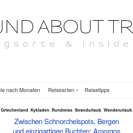
ele nach Monaten
Reisearten
Reisetipps
Griechenland
,
Kykladen
,
Rundreise
,
Strandurlaub
,
Wanderurlaub
Zwischen Schnorchelspots, Bergen
und einzigartigen Buchten: Amorgos