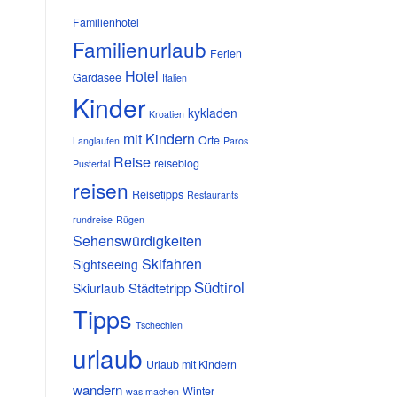
Familienhotel
Familienurlaub
Ferien
Hotel
Gardasee
Italien
Kinder
kykladen
Kroatien
mit Kindern
Orte
Langlaufen
Paros
Reise
reiseblog
Pustertal
reisen
Reisetipps
Restaurants
rundreise
Rügen
Sehenswürdigkeiten
Skifahren
Sightseeing
Südtirol
Städtetripp
Skiurlaub
Tipps
Tschechien
urlaub
Urlaub mit Kindern
wandern
Winter
was machen