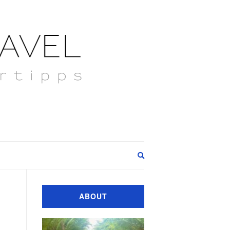
Expand
search
form
ABOUT