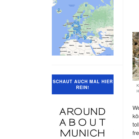
SCHAUT AUCH MAL HIER
K
REIN!
H
We
kö
to
fr