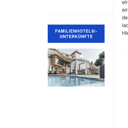
ei
ei
de
la
FAMILIENHOTELS/-
Hi
UNTERKÜNFTE