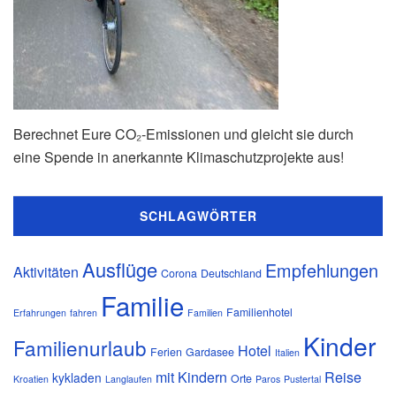
Berechnet Eure CO₂-Emissionen und gleicht sie durch
eine Spende in anerkannte Klimaschutzprojekte aus!
SCHLAGWÖRTER
Ausflüge
Empfehlungen
Aktivitäten
Corona
Deutschland
Familie
Familienhotel
Erfahrungen
fahren
Familien
Kinder
Familienurlaub
Hotel
Ferien
Gardasee
Italien
mit Kindern
Reise
kykladen
Orte
Kroatien
Langlaufen
Paros
Pustertal