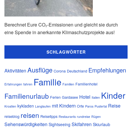
Berechnet Eure CO₂-Emissionen und gleicht sie durch
eine Spende in anerkannte Klimaschutzprojekte aus!
SCHLAGWÖRTER
Ausflüge
Empfehlungen
Aktivitäten
Corona
Deutschland
Familie
Familienhotel
Erfahrungen
fahren
Familien
Kinder
Familienurlaub
Hotel
Ferien
Gardasee
Italien
mit Kindern
Reise
kykladen
Orte
Kroatien
Langlaufen
Paros
Pustertal
reisen
reiseblog
Reisetipps
Restaurants
rundreise
Rügen
Sehenswürdigkeiten
Skifahren
Sightseeing
Skiurlaub