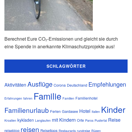
Berechnet Eure CO₂-Emissionen und gleicht sie durch
eine Spende in anerkannte Klimaschutzprojekte aus!
SCHLAGWÖRTER
Ausflüge
Empfehlungen
Aktivitäten
Corona
Deutschland
Familie
Familienhotel
Erfahrungen
fahren
Familien
Kinder
Familienurlaub
Hotel
Ferien
Gardasee
Italien
mit Kindern
Reise
kykladen
Orte
Kroatien
Langlaufen
Paros
Pustertal
reisen
reiseblog
Reisetipps
Restaurants
rundreise
Rügen