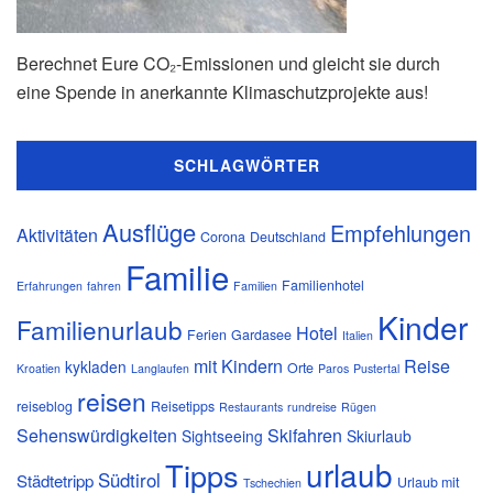
Berechnet Eure CO₂-Emissionen und gleicht sie durch
eine Spende in anerkannte Klimaschutzprojekte aus!
SCHLAGWÖRTER
Ausflüge
Empfehlungen
Aktivitäten
Corona
Deutschland
Familie
Familienhotel
Erfahrungen
fahren
Familien
Kinder
Familienurlaub
Hotel
Ferien
Gardasee
Italien
mit Kindern
Reise
kykladen
Orte
Kroatien
Langlaufen
Paros
Pustertal
reisen
reiseblog
Reisetipps
Restaurants
rundreise
Rügen
Sehenswürdigkeiten
Skifahren
Sightseeing
Skiurlaub
urlaub
Tipps
Südtirol
Städtetripp
Urlaub mit
Tschechien