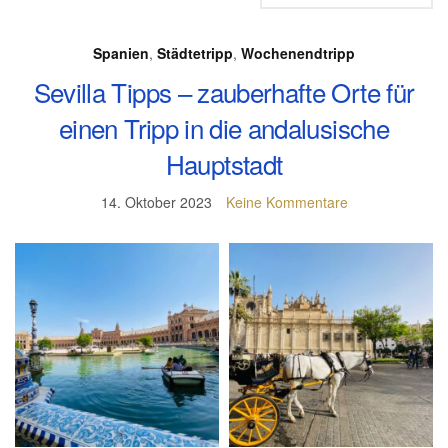
Spanien
,
Städtetripp
,
Wochenendtripp
Sevilla Tipps – zauberhafte Orte für
einen Tripp in die andalusische
Hauptstadt
14. Oktober 2023
Keine Kommentare