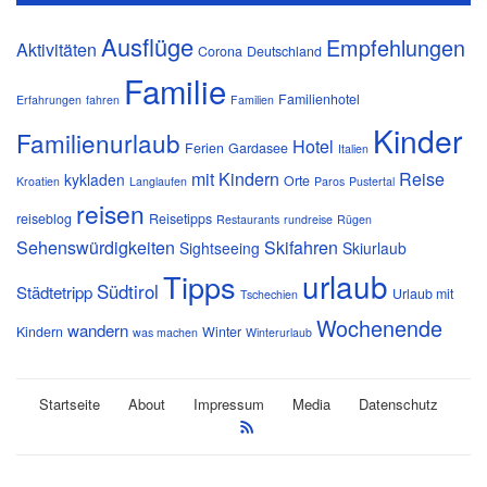
Ausflüge
Empfehlungen
Aktivitäten
Corona
Deutschland
Familie
Familienhotel
Erfahrungen
fahren
Familien
Kinder
Familienurlaub
Hotel
Ferien
Gardasee
Italien
mit Kindern
Reise
kykladen
Orte
Kroatien
Langlaufen
Paros
Pustertal
reisen
reiseblog
Reisetipps
Restaurants
rundreise
Rügen
Sehenswürdigkeiten
Skifahren
Sightseeing
Skiurlaub
urlaub
Tipps
Südtirol
Städtetripp
Urlaub mit
Tschechien
Wochenende
wandern
Kindern
Winter
was machen
Winterurlaub
Startseite
About
Impressum
Media
Datenschutz