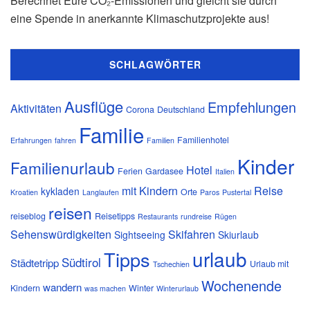
Berechnet Eure CO₂-Emissionen und gleicht sie durch
eine Spende in anerkannte Klimaschutzprojekte aus!
SCHLAGWÖRTER
Ausflüge
Empfehlungen
Aktivitäten
Corona
Deutschland
Familie
Familienhotel
Erfahrungen
fahren
Familien
Kinder
Familienurlaub
Hotel
Ferien
Gardasee
Italien
mit Kindern
Reise
kykladen
Orte
Kroatien
Langlaufen
Paros
Pustertal
reisen
reiseblog
Reisetipps
Restaurants
rundreise
Rügen
Sehenswürdigkeiten
Skifahren
Sightseeing
Skiurlaub
urlaub
Tipps
Südtirol
Städtetripp
Urlaub mit
Tschechien
Wochenende
wandern
Kindern
Winter
was machen
Winterurlaub